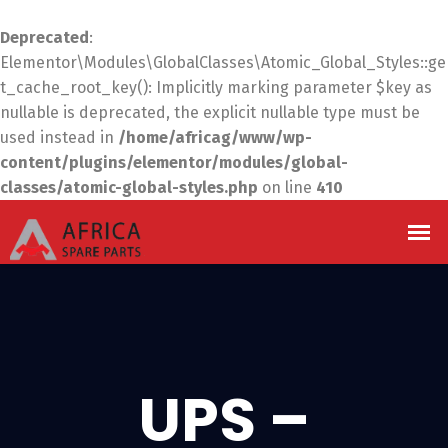
Deprecated
:
Elementor\Modules\GlobalClasses\Atomic_Global_Styles::ge
t_cache_root_key(): Implicitly marking parameter $key as
nullable is deprecated, the explicit nullable type must be
used instead in
/home/africag/www/wp-
content/plugins/elementor/modules/global-
classes/atomic-global-styles.php
on line
410
UPS –